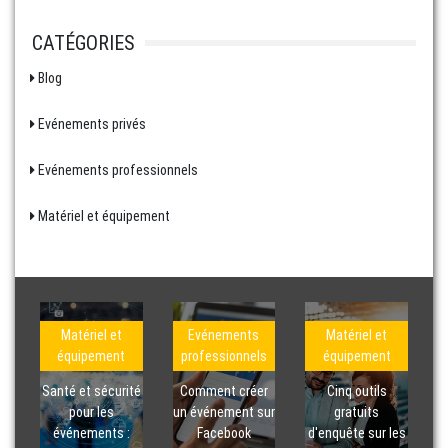
CATÉGORIES
Blog
Evénements privés
Evénements professionnels
Matériel et équipement
Matériel et
Evénements
Matériel et
équipement
professionnels
équipement
Santé et sécurité
Comment créer
Cinq outils
pour les
un événement sur
gratuits
événements :
Facebook
d'enquête sur les