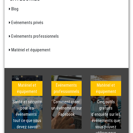
Blog
Evénements privés
Evénements professionnels
Matériel et équipement
Matériel et
Evénements
Matériel et
équipement
professionnels
équipement
Santé et sécurité
Comment créer
Cinq outils
pour les
un événement sur
gratuits
événements :
Facebook
d'enquête sur les
tout ce que vous
événements que
devez savoir
vous pouvez
utiliser pour